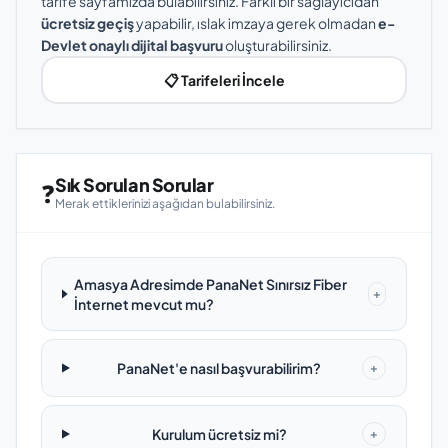
tarife sayfamızda bulabilirsiniz. Farklı bir sağlayıcıdan
ücretsiz geçiş
yapabilir, ıslak imzaya gerek olmadan
e-
Devlet onaylı dijital başvuru
oluşturabilirsiniz.
📋 Tarifeleri İncele
Sık Sorulan Sorular
❓
Merak ettiklerinizi aşağıdan bulabilirsiniz.
Amasya Adresimde PanaNet Sınırsız Fiber
+
İnternet mevcut mu?
PanaNet'e nasıl başvurabilirim?
+
Kurulum ücretsiz mi?
+