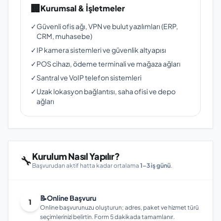
🏢
Kurumsal & İşletmeler
✓
Güvenli ofis ağı, VPN ve bulut yazılımları (ERP,
CRM, muhasebe)
✓
IP kamera sistemleri ve güvenlik altyapısı
✓
POS cihazı, ödeme terminali ve mağaza ağları
✓
Santral ve VoIP telefon sistemleri
✓
Uzak lokasyon bağlantısı, saha ofisi ve depo
ağları
Kurulum Nasıl Yapılır?
🔧
Başvurudan aktif hatta kadar ortalama
1–3 iş günü
.
📝
Online Başvuru
1
Online başvurunuzu oluşturun; adres, paket ve hizmet türü
seçimlerinizi belirtin. Form 5 dakikada tamamlanır.