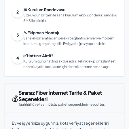
📅
Kurulum Randevusu
2
Size uygun bir tarihte saha kurulum ekibi gönderilir; randevu
SMS ile bildirilir.
🔧
Ekipman Montajı
3
Saha ekibi tarafından gerekli bağlantı işlemleri ve modem
kurulumu gerçekleştirilir. Ev/işyeri ağınız yapılandırılır.
✅
Hattınız Aktif!
4
Kurulum günü hattınız aktive edilir. Teknik ekip cihazları test
ederek ayrılır; sorularınız için destek hattımız her an açık.
Sınırsız Fiber İnternet Tarife & Paket
💰
Seçenekleri
Taahhütlü ve taahhütsüz paket seçenekleri mevcuttur.
Ev ve iş yerinize uygun hız, kota ve fiyat seçeneklerini