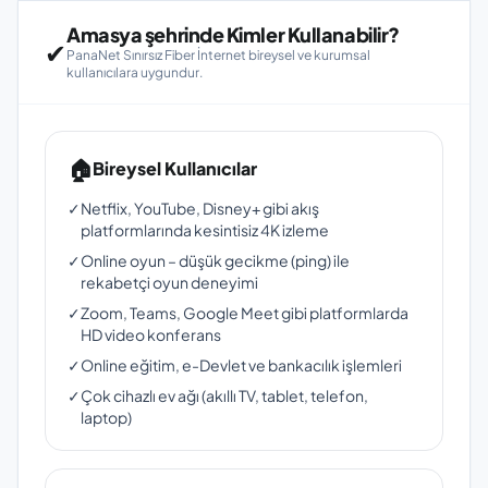
Amasya şehrinde Kimler Kullanabilir?
✔
PanaNet Sınırsız Fiber İnternet bireysel ve kurumsal
kullanıcılara uygundur.
🏠
Bireysel Kullanıcılar
✓
Netflix, YouTube, Disney+ gibi akış
platformlarında kesintisiz 4K izleme
✓
Online oyun – düşük gecikme (ping) ile
rekabetçi oyun deneyimi
✓
Zoom, Teams, Google Meet gibi platformlarda
HD video konferans
✓
Online eğitim, e-Devlet ve bankacılık işlemleri
✓
Çok cihazlı ev ağı (akıllı TV, tablet, telefon,
laptop)