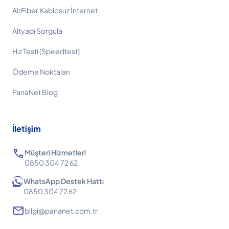
AirFiber Kablosuz İnternet
Altyapı Sorgula
Hız Testi (Speedtest)
Ödeme Noktaları
PanaNet Blog
İletişim
call
Müşteri Hizmetleri
0850 304 72 62
WhatsApp Destek Hattı
0850 304 72 62
mail
bilgi@pananet.com.tr