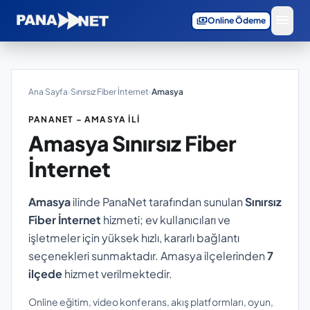
menu
payments
Online Ödeme
Ana Sayfa
›
Sınırsız Fiber İnternet
›
Amasya
PANANET – AMASYA İLI
Amasya
Sınırsız Fiber
İnternet
Amasya
ilinde PanaNet tarafından sunulan
Sınırsız
Fiber İnternet
hizmeti; ev kullanıcıları ve
işletmeler için yüksek hızlı, kararlı bağlantı
seçenekleri sunmaktadır. Amasya ilçelerinden
7
ilçede
hizmet verilmektedir.
Online eğitim, video konferans, akış platformları, oyun,