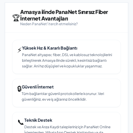
Amasya ilinde PanaNet Sınırsız Fiber
🏆
İnternet Avantajları
Neden PanaNet'i tercih etmelisiniz?
⚡
Yüksek Hız & Kararlı Bağlantı
PanaNet altyapısı; fiber, DSL ve kablosuz teknolojilerini
birleştirerek Amasya ilinde sürekli, kesintisiz bağlantı
sağlar. Ani hız düşüşleri ve kopukluklar yaşanmaz.
🔒
Güvenli İnternet
Tüm bağlantılar güvenli protokollerle korunur. Veri
güvenliğiniz, ev ve iş ağlarınız önceliklidir.
📞
Teknik Destek
Destek ve Arıza Kaydı talepleriniz için PanaNet Online
İşlemlerden, WhatsApp Destek Hattından ya da