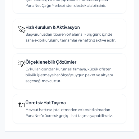
PanaNet Çağrı Merkezinden destek alabilirsiniz.
🚀
Hızlı Kurulum & Aktivasyon
Başvurunuzdan itibaren ortalama 1–3 iş günü içinde
saha ekibi kurulumu tamamlar ve hattınız aktive edilir.
💡
Ölçeklenebilir Çözümler
Ev kullanıcısından kurumsal firmaya, küçük ofisten
büyük işletmeye her ölçeğe uygun paket ve altyapı
seçeneği mevcuttur.
🔌
Ücretsiz Hat Taşıma
Mevcut hattınızı iptal etmeden ve kesinti olmadan
PanaNet'e ücretsiz geçiş – hat taşıma yapabilirsiniz.