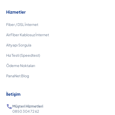
Hizmetler
Fiber / DSL İnternet
AirFiber Kablosuz İnternet
Altyapı Sorgula
Hız Testi (Speedtest)
Ödeme Noktaları
PanaNet Blog
İletişim
call
Müşteri Hizmetleri
0850 304 72 62