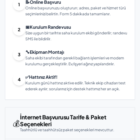
📝
Online Başvuru
1
Online başvurunuzu oluşturun; adres, paket ve hizmet türü
seçimlerinizi belirtin. Form 5 dakikada tamamlanır.
📅
Kurulum Randevusu
2
Size uygun bir tarihte saha kurulum ekibi gönderilir; randevu
SMS ile bildirilir.
🔧
Ekipman Montajı
3
Saha ekibi tarafından gerekli bağlantı işlemleri ve modem
kurulumu gerçekleştirilir. Ev/işyeri ağınız yapılandırılır.
✅
Hattınız Aktif!
4
Kurulum günü hattınız aktive edilir. Teknik ekip cihazları test
ederek ayrılır; sorularınız için destek hattımız her an açık.
İnternet Başvurusu Tarife & Paket
💰
Seçenekleri
Taahhütlü ve taahhütsüz paket seçenekleri mevcuttur.