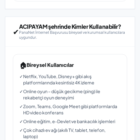
ACIPAYAM şehrinde Kimler Kullanabilir?
✔
PanaNet İnternet Başvurusu bireysel ve kurumsal kullanıcılara
uygundur.
🏠
Bireysel Kullanıcılar
✓
Netflix, YouTube, Disney+ gibi akış
platformlarında kesintisiz 4K izleme
✓
Online oyun – düşük gecikme (ping) ile
rekabetçi oyun deneyimi
✓
Zoom, Teams, Google Meet gibi platformlarda
HD video konferans
✓
Online eğitim, e-Devlet ve bankacılık işlemleri
✓
Çok cihazlı ev ağı (akıllı TV, tablet, telefon,
laptop)