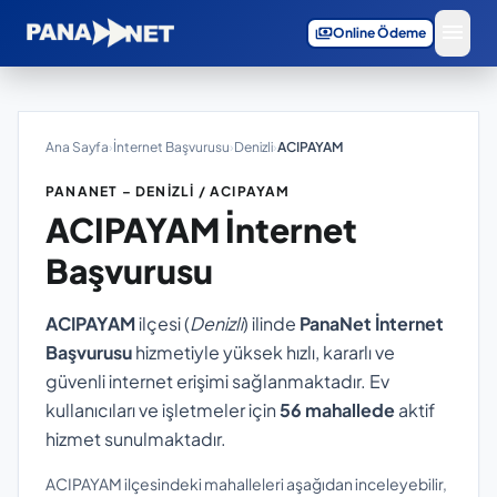
menu
payments
Online Ödeme
Ana Sayfa
›
İnternet Başvurusu
›
Denizli
›
ACIPAYAM
PANANET – DENIZLI / ACIPAYAM
ACIPAYAM
İnternet
Başvurusu
ACIPAYAM
ilçesi (
Denizli
) ilinde
PanaNet İnternet
Başvurusu
hizmetiyle yüksek hızlı, kararlı ve
güvenli internet erişimi sağlanmaktadır. Ev
kullanıcıları ve işletmeler için
56 mahallede
aktif
hizmet sunulmaktadır.
ACIPAYAM ilçesindeki mahalleleri aşağıdan inceleyebilir,