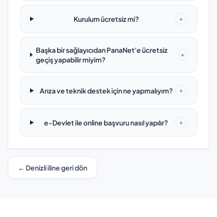
Kurulum ücretsiz mi?
+
Başka bir sağlayıcıdan PanaNet'e ücretsiz
+
geçiş yapabilir miyim?
Arıza ve teknik destek için ne yapmalıyım?
+
e-Devlet ile online başvuru nasıl yapılır?
+
← Denizli iline geri dön