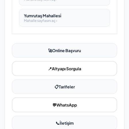
Yumrutaş Mahallesi̇
Mahalle sayfasını aç ›
🚀
Online Başvuru
📍
Altyapı Sorgula
📋
Tarifeler
💬
WhatsApp
📞
İletişim