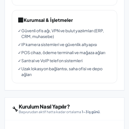
🏢
Kurumsal & İşletmeler
✓
Güvenli ofis ağı, VPN ve bulut yazılımları (ERP,
CRM, muhasebe)
✓
IP kamera sistemleri ve güvenlik altyapısı
✓
POS cihazı, ödeme terminali ve mağaza ağları
✓
Santral ve VoIP telefon sistemleri
✓
Uzak lokasyon bağlantısı, saha ofisi ve depo
ağları
Kurulum Nasıl Yapılır?
🔧
Başvurudan aktif hatta kadar ortalama
1–3 iş günü
.