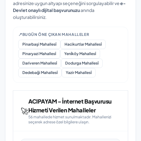
adresinize uygun altyapı seçeneğini sorgulayabilir ve
e-
Devlet onaylı dijital başvurunuzu
anında
oluşturabilirsiniz.
📍
BUGÜN ÖNE ÇIKAN MAHALLELER
Pinarbaşi Mahallesi̇
Hacikurtlar Mahallesi̇
Pinaryazi Mahallesi̇
Yeni̇köy Mahallesi̇
Dariveren Mahallesi̇
Dodurga Mahallesi̇
Dedebaği Mahallesi̇
Yazir Mahallesi̇
ACIPAYAM – İnternet Başvurusu
🚀
Hizmeti Verilen Mahalleler
56 mahallede hizmet sunulmaktadır. Mahallenizi
seçerek adrese özel bilgilere ulaşın.