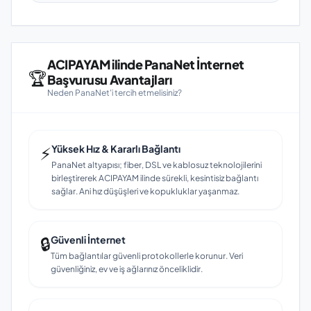
ACIPAYAM ilinde PanaNet İnternet
🏆
Başvurusu Avantajları
Neden PanaNet'i tercih etmelisiniz?
⚡
Yüksek Hız & Kararlı Bağlantı
PanaNet altyapısı; fiber, DSL ve kablosuz teknolojilerini
birleştirerek ACIPAYAM ilinde sürekli, kesintisiz bağlantı
sağlar. Ani hız düşüşleri ve kopukluklar yaşanmaz.
🔒
Güvenli İnternet
Tüm bağlantılar güvenli protokollerle korunur. Veri
güvenliğiniz, ev ve iş ağlarınız önceliklidir.