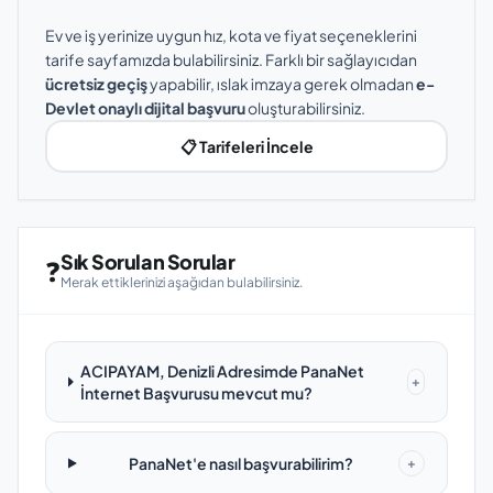
Ev ve iş yerinize uygun hız, kota ve fiyat seçeneklerini
tarife sayfamızda bulabilirsiniz. Farklı bir sağlayıcıdan
ücretsiz geçiş
yapabilir, ıslak imzaya gerek olmadan
e-
Devlet onaylı dijital başvuru
oluşturabilirsiniz.
📋 Tarifeleri İncele
Sık Sorulan Sorular
❓
Merak ettiklerinizi aşağıdan bulabilirsiniz.
ACIPAYAM, Denizli Adresimde PanaNet
+
İnternet Başvurusu mevcut mu?
PanaNet'e nasıl başvurabilirim?
+