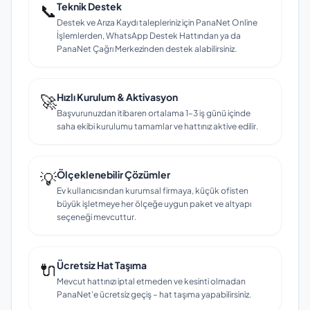
📞
Teknik Destek
Destek ve Arıza Kaydı talepleriniz için PanaNet Online
İşlemlerden, WhatsApp Destek Hattından ya da
PanaNet Çağrı Merkezinden destek alabilirsiniz.
🚀
Hızlı Kurulum & Aktivasyon
Başvurunuzdan itibaren ortalama 1–3 iş günü içinde
saha ekibi kurulumu tamamlar ve hattınız aktive edilir.
💡
Ölçeklenebilir Çözümler
Ev kullanıcısından kurumsal firmaya, küçük ofisten
büyük işletmeye her ölçeğe uygun paket ve altyapı
seçeneği mevcuttur.
🔌
Ücretsiz Hat Taşıma
Mevcut hattınızı iptal etmeden ve kesinti olmadan
PanaNet'e ücretsiz geçiş – hat taşıma yapabilirsiniz.