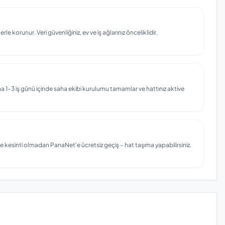
e korunur. Veri güvenliğiniz, ev ve iş ağlarınız önceliklidir.
 1–3 iş günü içinde saha ekibi kurulumu tamamlar ve hattınız aktive
e kesinti olmadan PanaNet'e ücretsiz geçiş – hat taşıma yapabilirsiniz.