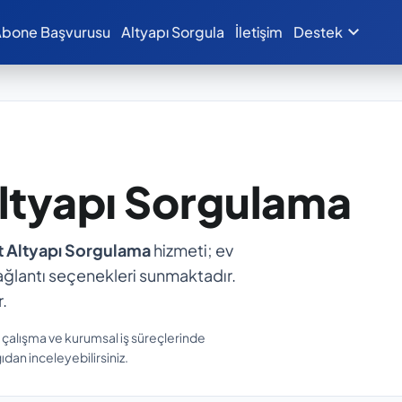
expand_more
bone Başvurusu
Altyapı Sorgula
İletişim
Destek
Altyapı Sorgulama
t Altyapı Sorgulama
hizmeti; ev
ı bağlantı seçenekleri sunmaktadır.
.
n çalışma ve kurumsal iş süreçlerinde
ıdan inceleyebilirsiniz.