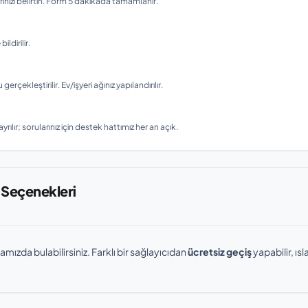
nizi belirtin. Form 5 dakikada tamamlanır.
ldirilir.
ekleştirilir. Ev/işyeri ağınız yapılandırılır.
rılır; sorularınız için destek hattımız her an açık.
 Seçenekleri
amızda bulabilirsiniz. Farklı bir sağlayıcıdan
ücretsiz geçiş
yapabilir, ı