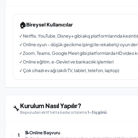
🏠
Bireysel Kullanıcılar
✓
Netflix, YouTube, Disney+ gibi akış platformlarında kesinti
✓
Online oyun – düşük gecikme (ping) ile rekabetçi oyun de
✓
Zoom, Teams, Google Meet gibi platformlarda HD video 
✓
Online eğitim, e-Devlet ve bankacılık işlemleri
✓
Çok cihazlı ev ağı (akıllı TV, tablet, telefon, laptop)
Kurulum Nasıl Yapılır?
🔧
Başvurudan aktif hatta kadar ortalama
1–3 iş günü
.
📝
Online Başvuru
1