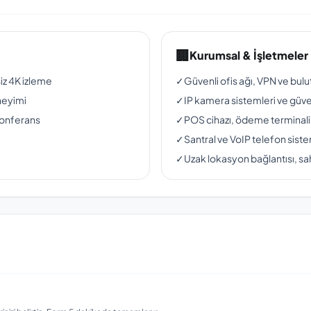
🏢
Kurumsal & İşletmeler
siz 4K izleme
✓
Güvenli ofis ağı, VPN ve bul
neyimi
✓
IP kamera sistemleri ve güven
konferans
✓
POS cihazı, ödeme terminali
✓
Santral ve VoIP telefon siste
✓
Uzak lokasyon bağlantısı, sah