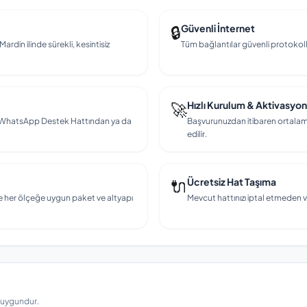
🔒
Güvenli İnternet
ardin ilinde sürekli, kesintisiz
Tüm bağlantılar güvenli protokollerl
🚀
Hızlı Kurulum & Aktivasyon
en, WhatsApp Destek Hattından ya da
Başvurunuzdan itibaren ortalama
edilir.
🔌
Ücretsiz Hat Taşıma
e her ölçeğe uygun paket ve altyapı
Mevcut hattınızı iptal etmeden v
a uygundur.