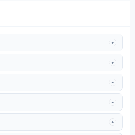
+
+
+
+
+