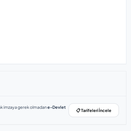
slak imzaya gerek olmadan
e-Devlet
📋 Tarifeleri İncele