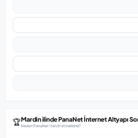
Mardin ilinde PanaNet İnternet Altyapı S
🏆
Neden PanaNet'i tercih etmelisiniz?