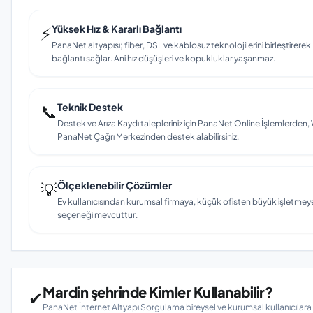
⚡
Yüksek Hız & Kararlı Bağlantı
PanaNet altyapısı; fiber, DSL ve kablosuz teknolojilerini birleştirerek M
bağlantı sağlar. Ani hız düşüşleri ve kopukluklar yaşanmaz.
📞
Teknik Destek
Destek ve Arıza Kaydı talepleriniz için PanaNet Online İşlemlerd
PanaNet Çağrı Merkezinden destek alabilirsiniz.
💡
Ölçeklenebilir Çözümler
Ev kullanıcısından kurumsal firmaya, küçük ofisten büyük işletmey
seçeneği mevcuttur.
Mardin şehrinde Kimler Kullanabilir?
✔
PanaNet İnternet Altyapı Sorgulama bireysel ve kurumsal kullanıcılar