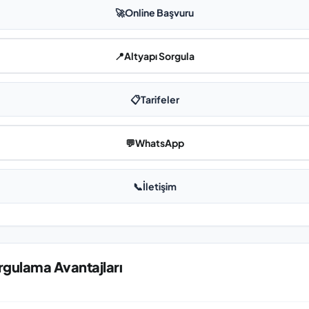
🚀
Online Başvuru
📍
Altyapı Sorgula
📋
Tarifeler
💬
WhatsApp
📞
İletişim
orgulama Avantajları