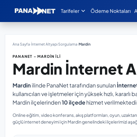
expand_more
Tarifeler
Ödeme Noktaları
A
Ana Sayfa
›
İnternet Altyapı Sorgulama
›
Mardin
PANANET – MARDIN İLI
Mardin
İnternet 
Mardin
ilinde PanaNet tarafından sunulan
İnterne
kullanıcıları ve işletmeler için yüksek hızlı, kararl
Mardin ilçelerinden
10 ilçede
hizmet verilmektedir
Online eğitim, video konferans, akış platformları, oyun, uzakta
güçlü internet deneyimi için Mardin genelindeki ilçelerimizi aşağ