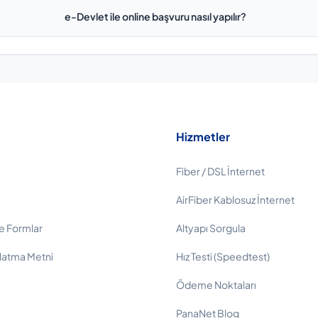
e-Devlet ile online başvuru nasıl yapılır?
Hizmetler
Fiber / DSL İnternet
AirFiber Kablosuz İnternet
e Formlar
Altyapı Sorgula
latma Metni
Hız Testi (Speedtest)
Ödeme Noktaları
PanaNet Blog