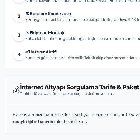
Online başvurunuzu oluşturun; adres, paket ve hizmet türü seçimleri
📅
Kurulum Randevusu
2
Size uygun bir tarihte saha kurulum ekibi gönderilir; randevu SMS ile bi
🔧
Ekipman Montajı
3
Saha ekibi tarafından gerekli bağlantı işlemleri ve modem kurulumu gerç
✅
Hattınız Aktif!
4
Kurulum günü hattınız aktive edilir. Teknik ekip cihazları test ederek ay
İnternet Altyapı Sorgulama Tarife & Paket
💰
Taahhütlü ve taahhütsüz paket seçenekleri mevcuttur.
Ev ve iş yerinize uygun hız, kota ve fiyat seçeneklerini tarife sayf
onaylı dijital başvuru
oluşturabilirsiniz.