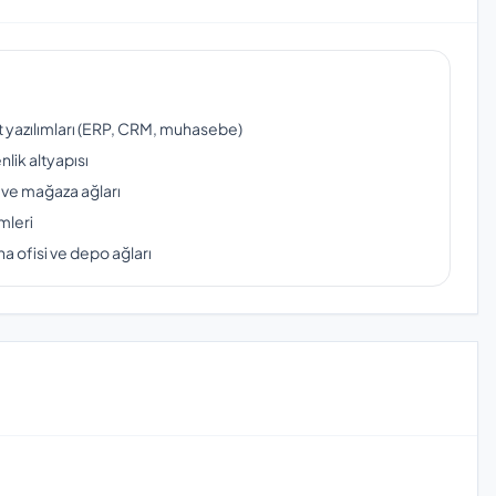
ut yazılımları (ERP, CRM, muhasebe)
lik altyapısı
 ve mağaza ağları
mleri
a ofisi ve depo ağları