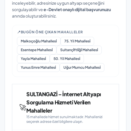
inceleyebilir, adresinize uygun altyapı seçeneğini
sorgulayabilir ve
e-Devlet onaylı dijital başvurunuzu
anında oluşturabilirsiniz.
📍
BUGÜN ÖNE ÇIKAN MAHALLELER
Malkoçoğlu Mahallesi̇
75. Yil Mahallesi̇
Esentepe Mahallesi̇
Sultançi̇ftli̇ği̇ Mahallesi̇
Yayla Mahallesi̇
50. Yil Mahallesi̇
Yunus Emre Mahallesi̇
Uğur Mumcu Mahallesi̇
SULTANGAZİ – İnternet Altyapı
Sorgulama Hizmeti Verilen
🚀
Mahalleler
15 mahallede hizmet sunulmaktadır. Mahallenizi
seçerek adrese özel bilgilere ulaşın.