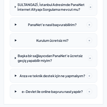
SULTANGAZİ, İstanbul Adresimde PanaNet
+
İnternet Altyapı Sorgulama mevcut mu?
PanaNet'e nasıl başvurabilirim?
+
Kurulum ücretsiz mi?
+
Başka bir sağlayıcıdan PanaNet'e ücretsiz
+
geçiş yapabilir miyim?
Arıza ve teknik destek için ne yapmalıyım?
+
e-Devlet ile online başvuru nasıl yapılır?
+