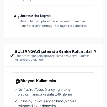
🔌
Ücretsiz Hat Taşıma
Mevcut hattınızı iptal etmeden ve kesinti olmadan
PanaNet'e ücretsiz geçiş – hat taşıma yapabilirsiniz.
SULTANGAZİ şehrinde Kimler Kullanabilir?
✔
PanaNet İnternet Altyapı Sorgulama bireysel ve kurumsal
kullanıcılara uygundur.
🏠
Bireysel Kullanıcılar
✓
Netflix, YouTube, Disney+ gibi akış
platformlarında kesintisiz 4K izleme
✓
Online oyun – düşük gecikme (ping) ile
rekabetçi oyun deneyimi