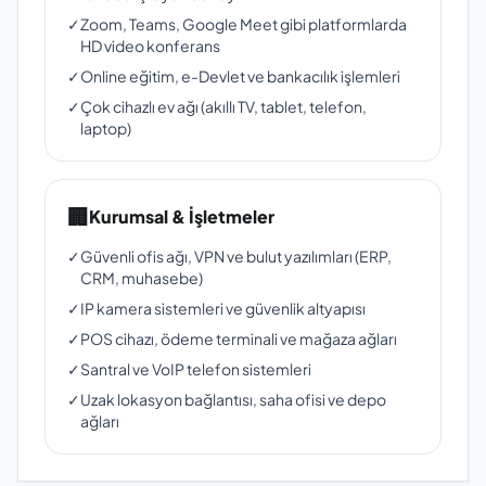
✓
Zoom, Teams, Google Meet gibi platformlarda
HD video konferans
✓
Online eğitim, e-Devlet ve bankacılık işlemleri
✓
Çok cihazlı ev ağı (akıllı TV, tablet, telefon,
laptop)
🏢
Kurumsal & İşletmeler
✓
Güvenli ofis ağı, VPN ve bulut yazılımları (ERP,
CRM, muhasebe)
✓
IP kamera sistemleri ve güvenlik altyapısı
✓
POS cihazı, ödeme terminali ve mağaza ağları
✓
Santral ve VoIP telefon sistemleri
✓
Uzak lokasyon bağlantısı, saha ofisi ve depo
ağları