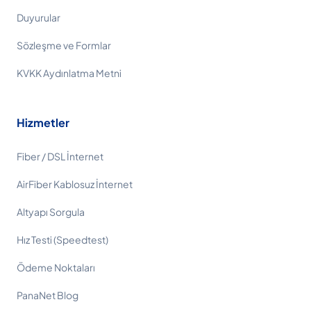
Duyurular
Sözleşme ve Formlar
KVKK Aydınlatma Metni
Hizmetler
Fiber / DSL İnternet
AirFiber Kablosuz İnternet
Altyapı Sorgula
Hız Testi (Speedtest)
Ödeme Noktaları
PanaNet Blog