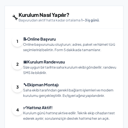
Kurulum Nasıl Yapılır?
🔧
Başvurudan aktif hatta kadar ortalama
1–3 iş günü
.
📝
Online Başvuru
1
Online başvurunuzu oluşturun; adres, paket ve hizmet türü
seçimlerinizi belirtin. Form 5 dakikada tamamlanır.
📅
Kurulum Randevusu
2
Size uygun bir tarihte saha kurulum ekibi gönderilir; randevu
SMS ile bildirilir.
🔧
Ekipman Montajı
3
Saha ekibi tarafından gerekli bağlantı işlemleri ve modem
kurulumu gerçekleştirilir. Ev/işyeri ağınız yapılandırılır.
✅
Hattınız Aktif!
4
Kurulum günü hattınız aktive edilir. Teknik ekip cihazları test
ederek ayrılır; sorularınız için destek hattımız her an açık.