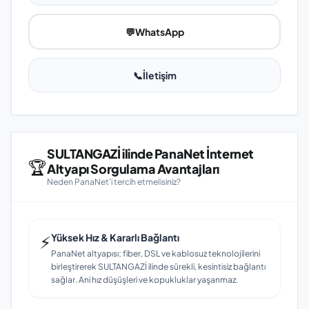
💬
WhatsApp
📞
İletişim
SULTANGAZİ ilinde PanaNet İnternet
🏆
Altyapı Sorgulama Avantajları
Neden PanaNet'i tercih etmelisiniz?
⚡
Yüksek Hız & Kararlı Bağlantı
PanaNet altyapısı; fiber, DSL ve kablosuz teknolojilerini
birleştirerek SULTANGAZİ ilinde sürekli, kesintisiz bağlantı
sağlar. Ani hız düşüşleri ve kopukluklar yaşanmaz.