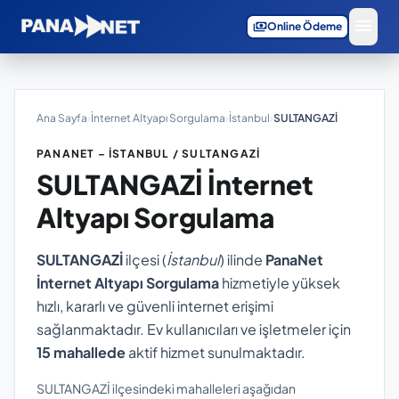
menu
payments
Online Ödeme
Ana Sayfa
›
İnternet Altyapı Sorgulama
›
İstanbul
›
SULTANGAZİ
PANANET – İSTANBUL / SULTANGAZİ
SULTANGAZİ
İnternet
Altyapı Sorgulama
SULTANGAZİ
ilçesi (
İstanbul
) ilinde
PanaNet
İnternet Altyapı Sorgulama
hizmetiyle yüksek
hızlı, kararlı ve güvenli internet erişimi
sağlanmaktadır. Ev kullanıcıları ve işletmeler için
15 mahallede
aktif hizmet sunulmaktadır.
SULTANGAZİ ilçesindeki mahalleleri aşağıdan