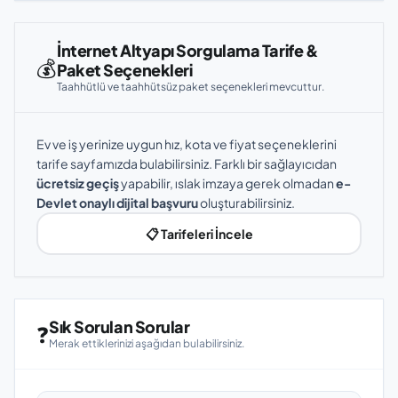
İnternet Altyapı Sorgulama Tarife &
💰
Paket Seçenekleri
Taahhütlü ve taahhütsüz paket seçenekleri mevcuttur.
Ev ve iş yerinize uygun hız, kota ve fiyat seçeneklerini
tarife sayfamızda bulabilirsiniz. Farklı bir sağlayıcıdan
ücretsiz geçiş
yapabilir, ıslak imzaya gerek olmadan
e-
Devlet onaylı dijital başvuru
oluşturabilirsiniz.
📋 Tarifeleri İncele
Sık Sorulan Sorular
❓
Merak ettiklerinizi aşağıdan bulabilirsiniz.