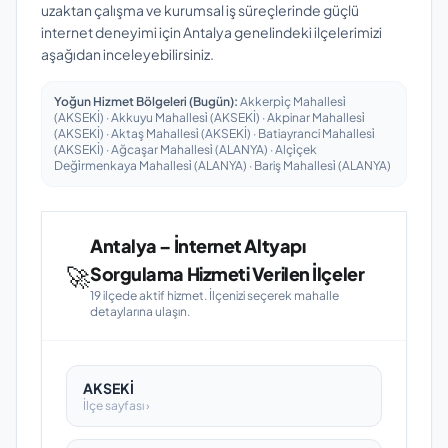
uzaktan çalışma ve kurumsal iş süreçlerinde güçlü
internet deneyimi için Antalya genelindeki ilçelerimizi
aşağıdan inceleyebilirsiniz.
Yoğun Hizmet Bölgeleri (Bugün):
Akkerpi̇ç Mahallesi̇
(AKSEKİ) · Akkuyu Mahallesi̇ (AKSEKİ) · Akpinar Mahallesi̇
(AKSEKİ) · Aktaş Mahallesi̇ (AKSEKİ) · Batiayranci Mahallesi̇
(AKSEKİ) · Ağcaşar Mahallesi̇ (ALANYA) · Alçi̇çek
Deği̇rmenkaya Mahallesi̇ (ALANYA) · Bariş Mahallesi̇ (ALANYA)
Antalya – İnternet Altyapı
🚀
Sorgulama Hizmeti Verilen İlçeler
19 ilçede aktif hizmet. İlçenizi seçerek mahalle
detaylarına ulaşın.
AKSEKİ
İlçe sayfası ›