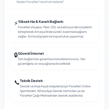
Neden PanaNet'i tercih etmelisiniz?
⚡
Yüksek Hız & Kararlı Bağlantı
PanaNet altyapısı; fiber, DSL ve kablosuz teknolojilerini
birleştirerek Antalya ilinde sürekli, kesintisiz bağlantı
sağlar. Ani hız düşüşleri ve kopukluklar yaşanmaz.
🔒
Güvenli İnternet
Tüm bağlantılar güvenli protokollerle korunur. Veri
güvenliğiniz, ev ve iş ağlarınız önceliklidir.
📞
Teknik Destek
Destek ve Arıza Kaydı talepleriniz için PanaNet Online
İşlemlerden, WhatsApp Destek Hattından ya da
PanaNet Çağrı Merkezinden destek alabilirsiniz.