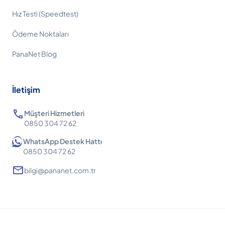
Hız Testi (Speedtest)
Ödeme Noktaları
PanaNet Blog
İletişim
call
Müşteri Hizmetleri
0850 304 72 62
WhatsApp Destek Hattı
0850 304 72 62
mail
bilgi@pananet.com.tr