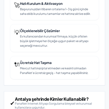
🚀
Hızlı Kurulum & Aktivasyon
Başvurunuzdan itibaren ortalama 1–3 iş günü içinde
saha ekibi kurulumu tamamlar ve hattınız aktive edilir.
💡
Ölçeklenebilir Çözümler
Ev kullanıcısından kurumsal firmaya, küçük ofisten
büyük işletmeye her ölçeğe uygun paket ve altyapı
seçeneği mevcuttur.
🔌
Ücretsiz Hat Taşıma
Mevcut hattınızı iptal etmeden ve kesinti olmadan
PanaNet'e ücretsiz geçiş – hat taşıma yapabilirsiniz.
Antalya şehrinde Kimler Kullanabilir?
✔
PanaNet İnternet Altyapı Sorgulama bireysel ve kurumsal
kullanıcılara uygundur.