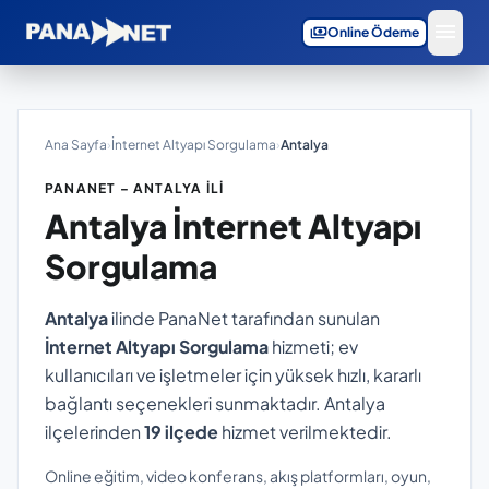
menu
payments
Online Ödeme
Ana Sayfa
›
İnternet Altyapı Sorgulama
›
Antalya
PANANET – ANTALYA İLI
Antalya
İnternet Altyapı
Sorgulama
Antalya
ilinde PanaNet tarafından sunulan
İnternet Altyapı Sorgulama
hizmeti; ev
kullanıcıları ve işletmeler için yüksek hızlı, kararlı
bağlantı seçenekleri sunmaktadır. Antalya
ilçelerinden
19 ilçede
hizmet verilmektedir.
Online eğitim, video konferans, akış platformları, oyun,