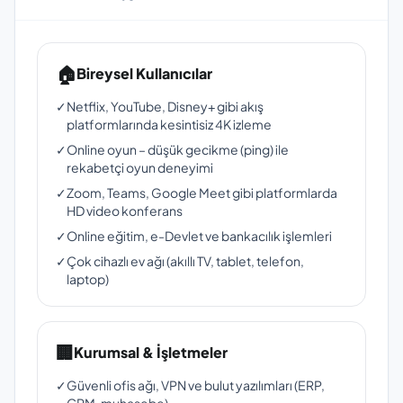
🏠
Bireysel Kullanıcılar
✓
Netflix, YouTube, Disney+ gibi akış
platformlarında kesintisiz 4K izleme
✓
Online oyun – düşük gecikme (ping) ile
rekabetçi oyun deneyimi
✓
Zoom, Teams, Google Meet gibi platformlarda
HD video konferans
✓
Online eğitim, e-Devlet ve bankacılık işlemleri
✓
Çok cihazlı ev ağı (akıllı TV, tablet, telefon,
laptop)
🏢
Kurumsal & İşletmeler
✓
Güvenli ofis ağı, VPN ve bulut yazılımları (ERP,