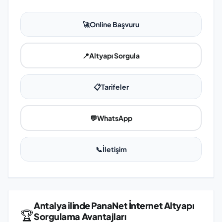
🚀
Online Başvuru
📍
Altyapı Sorgula
📋
Tarifeler
💬
WhatsApp
📞
İletişim
Antalya ilinde PanaNet İnternet Altyapı
🏆
Sorgulama Avantajları