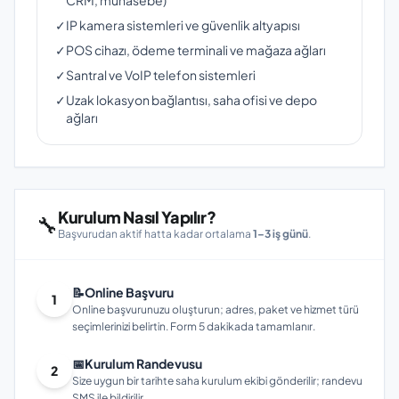
CRM, muhasebe)
✓
IP kamera sistemleri ve güvenlik altyapısı
✓
POS cihazı, ödeme terminali ve mağaza ağları
✓
Santral ve VoIP telefon sistemleri
✓
Uzak lokasyon bağlantısı, saha ofisi ve depo
ağları
Kurulum Nasıl Yapılır?
🔧
Başvurudan aktif hatta kadar ortalama
1–3 iş günü
.
📝
Online Başvuru
1
Online başvurunuzu oluşturun; adres, paket ve hizmet türü
seçimlerinizi belirtin. Form 5 dakikada tamamlanır.
📅
Kurulum Randevusu
2
Size uygun bir tarihte saha kurulum ekibi gönderilir; randevu
SMS ile bildirilir.