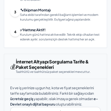
🔧
Ekipman Montajı
3
Saha ekibi tarafından gerekli bağlantı işlemleri ve modem
kurulumu gerçekleştirilir. Ev/işyeri ağınız yapılandırılır.
✅
Hattınız Aktif!
4
Kurulum günü hattınız aktive edilir. Teknik ekip cihazları test
ederek ayrılır; sorularınız için destek hattımız her an açık.
İnternet Altyapı Sorgulama Tarife &
💰
Paket Seçenekleri
Taahhütlü ve taahhütsüz paket seçenekleri mevcuttur.
Ev ve iş yerinize uygun hız, kota ve fiyat seçeneklerini
tarife sayfamızda bulabilirsiniz. Farklı bir sağlayıcıdan
ücretsiz geçiş
yapabilir, ıslak imzaya gerek olmadan
e-
Devlet onaylı dijital başvuru
oluşturabilirsiniz.