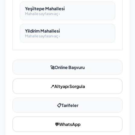
Yeşi̇ltepe Mahallesi̇
Mahalle sayfasını aç ›
Yildirim Mahallesi̇
Mahalle sayfasını aç ›
🚀
Online Başvuru
📍
Altyapı Sorgula
📋
Tarifeler
💬
WhatsApp