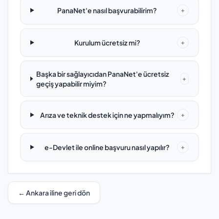
PanaNet'e nasıl başvurabilirim?
+
Kurulum ücretsiz mi?
+
Başka bir sağlayıcıdan PanaNet'e ücretsiz
+
geçiş yapabilir miyim?
Arıza ve teknik destek için ne yapmalıyım?
+
e-Devlet ile online başvuru nasıl yapılır?
+
← Ankara iline geri dön