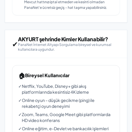
Mevcut hattınızı iptal etmeden ve kesinti olmadan
PanaNet'e ücretsiz geçiş – hat taşıma yapabilirsiniz.
AKYURT şehrinde Kimler Kullanabilir?
✔
PanaNet İnternet Altyapı Sorgulama bireysel ve kurumsal
kullanıcılara uygundur.
🏠
Bireysel Kullanıcılar
✓
Netflix, YouTube, Disney+ gibi akış
platformlarında kesintisiz 4K izleme
✓
Online oyun – düşük gecikme (ping) ile
rekabetçi oyun deneyimi
✓
Zoom, Teams, Google Meet gibi platformlarda
HD video konferans
✓
Online eğitim, e-Devlet ve bankacılık işlemleri