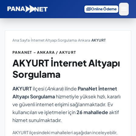
menu
payments
Online Ödeme
Ana Sayfa
›
İnternet Altyapı Sorgulama
›
Ankara
›
AKYURT
PANANET – ANKARA / AKYURT
AKYURT
İnternet Altyapı
Sorgulama
AKYURT
ilçesi (
Ankara
) ilinde
PanaNet İnternet
Altyapı Sorgulama
hizmetiyle yüksek hızlı, kararlı
ve güvenli internet erişimi sağlanmaktadır. Ev
kullanıcıları ve işletmeler için
26 mahallede
aktif
hizmet sunulmaktadır.
AKYURT ilçesindeki mahalleleri aşağıdan inceleyebilir,