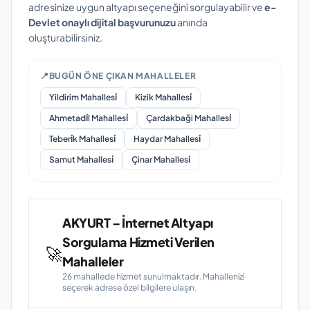
adresinize uygun altyapı seçeneğini sorgulayabilir ve
e-
Devlet onaylı dijital başvurunuzu
anında
oluşturabilirsiniz.
📍
BUGÜN ÖNE ÇIKAN MAHALLELER
Yildirim Mahallesi̇
Kizik Mahallesi̇
Ahmetadi̇l Mahallesi̇
Çardakbaği Mahallesi̇
Teberi̇k Mahallesi̇
Haydar Mahallesi̇
Samut Mahallesi̇
Çinar Mahallesi̇
AKYURT – İnternet Altyapı
Sorgulama Hizmeti Verilen
🚀
Mahalleler
26 mahallede hizmet sunulmaktadır. Mahallenizi
seçerek adrese özel bilgilere ulaşın.