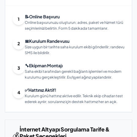
📝
Online Başvuru
1
Online başvurunuzu oluşturun; adres, paket ve hizmet türü
seçimlerinizi belirtin. Form 5 dakikada tamamlanır.
📅
Kurulum Randevusu
2
Size uygun bir tarihte saha kurulum ekibi gönderilir; randevu
SMS ile bildirilir.
🔧
Ekipman Montajı
3
Saha ekibi tarafından gerekli bağlantı işlemleri ve modem
kurulumu gerçekleştirilir. Ev/işyeri ağınız yapılandırılır.
✅
Hattınız Aktif!
4
Kurulum günü hattınız aktive edilir. Teknik ekip cihazları test
ederek ayrılır; sorularınız için destek hattımız her an açık.
İnternet Altyapı Sorgulama Tarife &
💰
Paket Seçenekleri