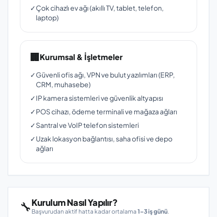
✓
Çok cihazlı ev ağı (akıllı TV, tablet, telefon,
laptop)
🏢
Kurumsal & İşletmeler
✓
Güvenli ofis ağı, VPN ve bulut yazılımları (ERP,
CRM, muhasebe)
✓
IP kamera sistemleri ve güvenlik altyapısı
✓
POS cihazı, ödeme terminali ve mağaza ağları
✓
Santral ve VoIP telefon sistemleri
✓
Uzak lokasyon bağlantısı, saha ofisi ve depo
ağları
Kurulum Nasıl Yapılır?
🔧
Başvurudan aktif hatta kadar ortalama
1–3 iş günü
.