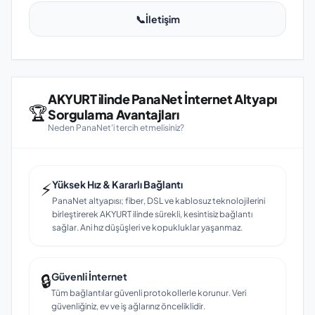
📞
İletişim
AKYURT ilinde PanaNet İnternet Altyapı
🏆
Sorgulama Avantajları
Neden PanaNet'i tercih etmelisiniz?
⚡
Yüksek Hız & Kararlı Bağlantı
PanaNet altyapısı; fiber, DSL ve kablosuz teknolojilerini
birleştirerek AKYURT ilinde sürekli, kesintisiz bağlantı
sağlar. Ani hız düşüşleri ve kopukluklar yaşanmaz.
🔒
Güvenli İnternet
Tüm bağlantılar güvenli protokollerle korunur. Veri
güvenliğiniz, ev ve iş ağlarınız önceliklidir.