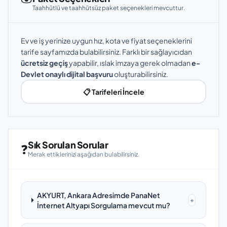
Taahhütlü ve taahhütsüz paket seçenekleri mevcuttur.
Ev ve iş yerinize uygun hız, kota ve fiyat seçeneklerini
tarife sayfamızda bulabilirsiniz. Farklı bir sağlayıcıdan
ücretsiz geçiş
yapabilir, ıslak imzaya gerek olmadan
e-
Devlet onaylı dijital başvuru
oluşturabilirsiniz.
📋 Tarifeleri İncele
Sık Sorulan Sorular
❓
Merak ettiklerinizi aşağıdan bulabilirsiniz.
AKYURT, Ankara Adresimde PanaNet
+
İnternet Altyapı Sorgulama mevcut mu?