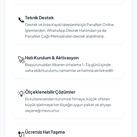
📞
Teknik Destek
Destek ve Arıza Kaydı talepleriniz için PanaNet Online
İşlemlerden, WhatsApp Destek Hattından ya da
PanaNet Çağrı Merkezinden destek alabilirsiniz.
🚀
Hızlı Kurulum & Aktivasyon
Başvurunuzdan itibaren ortalama 1–3 iş günü içinde
saha ekibi kurulumu tamamlar ve hattınız aktive edilir.
💡
Ölçeklenebilir Çözümler
Ev kullanıcısından kurumsal firmaya, küçük ofisten
büyük işletmeye her ölçeğe uygun paket ve altyapı
seçeneği mevcuttur.
🔌
Ücretsiz Hat Taşıma