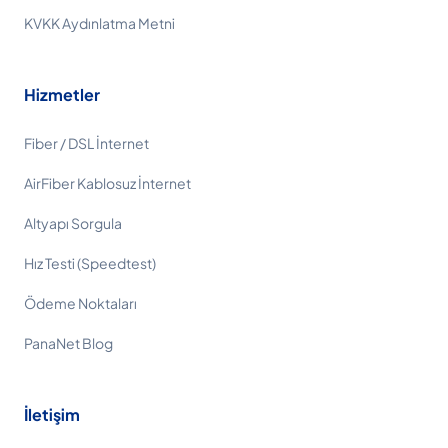
KVKK Aydınlatma Metni
Hizmetler
Fiber / DSL İnternet
AirFiber Kablosuz İnternet
Altyapı Sorgula
Hız Testi (Speedtest)
Ödeme Noktaları
PanaNet Blog
İletişim