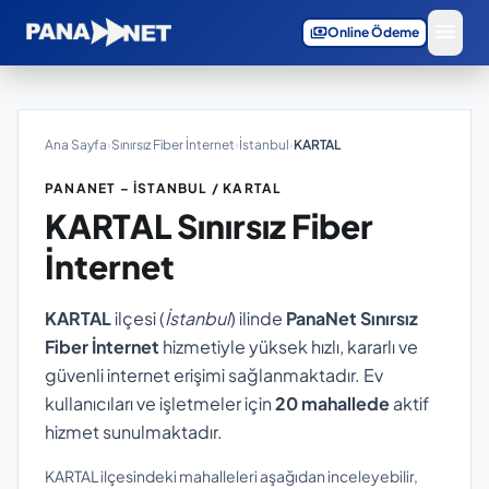
menu
payments
Online Ödeme
Ana Sayfa
›
Sınırsız Fiber İnternet
›
İstanbul
›
KARTAL
PANANET – İSTANBUL / KARTAL
KARTAL
Sınırsız Fiber
İnternet
KARTAL
ilçesi (
İstanbul
) ilinde
PanaNet Sınırsız
Fiber İnternet
hizmetiyle yüksek hızlı, kararlı ve
güvenli internet erişimi sağlanmaktadır. Ev
kullanıcıları ve işletmeler için
20 mahallede
aktif
hizmet sunulmaktadır.
KARTAL ilçesindeki mahalleleri aşağıdan inceleyebilir,