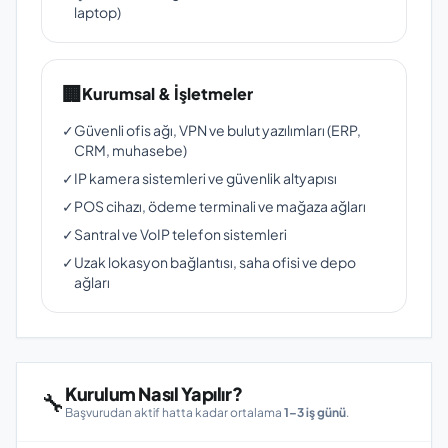
laptop)
🏢
Kurumsal & İşletmeler
✓
Güvenli ofis ağı, VPN ve bulut yazılımları (ERP,
CRM, muhasebe)
✓
IP kamera sistemleri ve güvenlik altyapısı
✓
POS cihazı, ödeme terminali ve mağaza ağları
✓
Santral ve VoIP telefon sistemleri
✓
Uzak lokasyon bağlantısı, saha ofisi ve depo
ağları
Kurulum Nasıl Yapılır?
🔧
Başvurudan aktif hatta kadar ortalama
1–3 iş günü
.