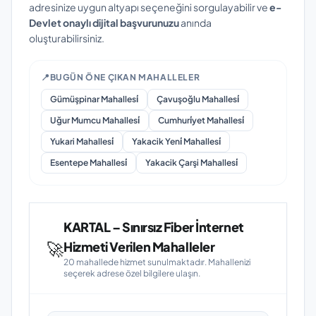
adresinize uygun altyapı seçeneğini sorgulayabilir ve
e-
Devlet onaylı dijital başvurunuzu
anında
oluşturabilirsiniz.
📍
BUGÜN ÖNE ÇIKAN MAHALLELER
Gümüşpinar Mahallesi̇
Çavuşoğlu Mahallesi̇
Uğur Mumcu Mahallesi̇
Cumhuri̇yet Mahallesi̇
Yukari Mahallesi̇
Yakacik Yeni̇ Mahallesi̇
Esentepe Mahallesi̇
Yakacik Çarşi Mahallesi̇
KARTAL – Sınırsız Fiber İnternet
🚀
Hizmeti Verilen Mahalleler
20 mahallede hizmet sunulmaktadır. Mahallenizi
seçerek adrese özel bilgilere ulaşın.