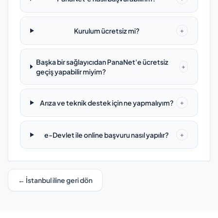
Kurulum ücretsiz mi?
+
Başka bir sağlayıcıdan PanaNet'e ücretsiz
+
geçiş yapabilir miyim?
Arıza ve teknik destek için ne yapmalıyım?
+
e-Devlet ile online başvuru nasıl yapılır?
+
← İstanbul iline geri dön