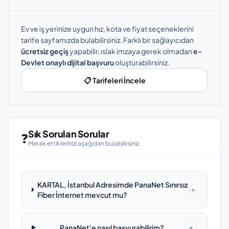
Ev ve iş yerinize uygun hız, kota ve fiyat seçeneklerini
tarife sayfamızda bulabilirsiniz. Farklı bir sağlayıcıdan
ücretsiz geçiş
yapabilir, ıslak imzaya gerek olmadan
e-
Devlet onaylı dijital başvuru
oluşturabilirsiniz.
📋 Tarifeleri İncele
Sık Sorulan Sorular
❓
Merak ettiklerinizi aşağıdan bulabilirsiniz.
KARTAL, İstanbul Adresimde PanaNet Sınırsız
+
Fiber İnternet mevcut mu?
PanaNet'e nasıl başvurabilirim?
+