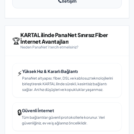
📞
İletişim
KARTAL ilinde PanaNet Sınırsız Fiber
🏆
İnternet Avantajları
Neden PanaNet'i tercih etmelisiniz?
⚡
Yüksek Hız & Kararlı Bağlantı
PanaNet altyapısı; fiber, DSL ve kablosuz teknolojilerini
birleştirerek KARTAL ilinde sürekli, kesintisiz bağlantı
sağlar. Ani hız düşüşleri ve kopukluklar yaşanmaz.
🔒
Güvenli İnternet
Tüm bağlantılar güvenli protokollerle korunur. Veri
güvenliğiniz, ev ve iş ağlarınız önceliklidir.