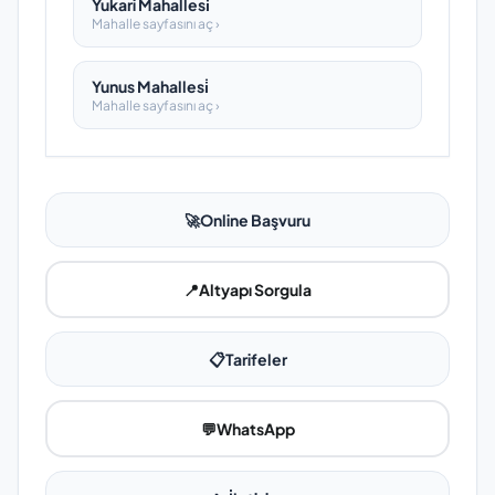
Yukari Mahallesi̇
Mahalle sayfasını aç ›
Yunus Mahallesi̇
Mahalle sayfasını aç ›
🚀
Online Başvuru
📍
Altyapı Sorgula
📋
Tarifeler
💬
WhatsApp