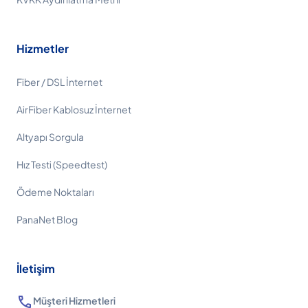
Hizmetler
Fiber / DSL İnternet
AirFiber Kablosuz İnternet
Altyapı Sorgula
Hız Testi (Speedtest)
Ödeme Noktaları
PanaNet Blog
İletişim
call
Müşteri Hizmetleri