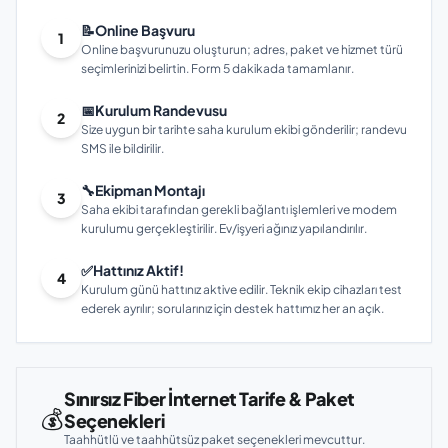
📝
Online Başvuru
1
Online başvurunuzu oluşturun; adres, paket ve hizmet türü
seçimlerinizi belirtin. Form 5 dakikada tamamlanır.
📅
Kurulum Randevusu
2
Size uygun bir tarihte saha kurulum ekibi gönderilir; randevu
SMS ile bildirilir.
🔧
Ekipman Montajı
3
Saha ekibi tarafından gerekli bağlantı işlemleri ve modem
kurulumu gerçekleştirilir. Ev/işyeri ağınız yapılandırılır.
✅
Hattınız Aktif!
4
Kurulum günü hattınız aktive edilir. Teknik ekip cihazları test
ederek ayrılır; sorularınız için destek hattımız her an açık.
Sınırsız Fiber İnternet Tarife & Paket
💰
Seçenekleri
Taahhütlü ve taahhütsüz paket seçenekleri mevcuttur.