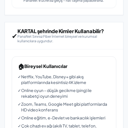
PanaNet'e ücretsiz geçiş – hat taşıma yapabilirsiniz.
KARTAL şehrinde Kimler Kullanabilir?
✔
PanaNet Sınırsız Fiber İnternet bireysel ve kurumsal
kullanıcılara uygundur.
🏠
Bireysel Kullanıcılar
✓
Netflix, YouTube, Disney+ gibi akış
platformlarında kesintisiz 4K izleme
✓
Online oyun – düşük gecikme (ping) ile
rekabetçi oyun deneyimi
✓
Zoom, Teams, Google Meet gibi platformlarda
HD video konferans
✓
Online eğitim, e-Devlet ve bankacılık işlemleri
✓
Çok cihazlı ev ağı (akıllı TV, tablet, telefon,