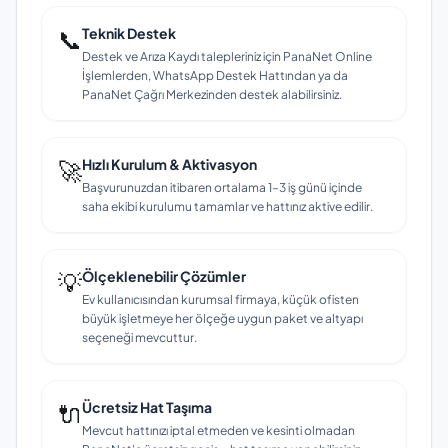
📞
Teknik Destek
Destek ve Arıza Kaydı talepleriniz için PanaNet Online
İşlemlerden, WhatsApp Destek Hattından ya da
PanaNet Çağrı Merkezinden destek alabilirsiniz.
🚀
Hızlı Kurulum & Aktivasyon
Başvurunuzdan itibaren ortalama 1–3 iş günü içinde
saha ekibi kurulumu tamamlar ve hattınız aktive edilir.
💡
Ölçeklenebilir Çözümler
Ev kullanıcısından kurumsal firmaya, küçük ofisten
büyük işletmeye her ölçeğe uygun paket ve altyapı
seçeneği mevcuttur.
🔌
Ücretsiz Hat Taşıma
Mevcut hattınızı iptal etmeden ve kesinti olmadan