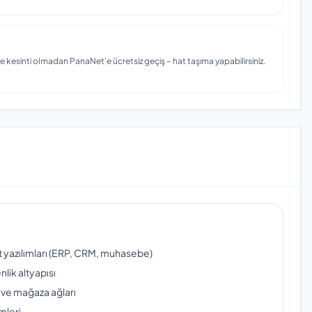
e kesinti olmadan PanaNet'e ücretsiz geçiş – hat taşıma yapabilirsiniz.
ut yazılımları (ERP, CRM, muhasebe)
lik altyapısı
 ve mağaza ağları
mleri