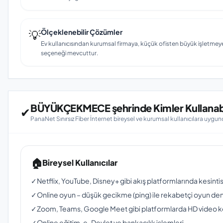
💡
Ölçeklenebilir Çözümler
Ev kullanıcısından kurumsal firmaya, küçük ofisten büyük işletmey
seçeneği mevcuttur.
BÜYÜKÇEKMECE şehrinde Kimler Kullanabi
✔
PanaNet Sınırsız Fiber İnternet bireysel ve kurumsal kullanıcılara uygun
🏠
Bireysel Kullanıcılar
✓
Netflix, YouTube, Disney+ gibi akış platformlarında kesinti
✓
Online oyun – düşük gecikme (ping) ile rekabetçi oyun de
✓
Zoom, Teams, Google Meet gibi platformlarda HD video 
✓
Online eğitim, e-Devlet ve bankacılık işlemleri