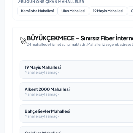
📍
BUGÜN ÖNE ÇIKAN MAHALLELER
Kami̇loba Mahallesi̇
Ulus Mahallesi̇
19 Mayis Mahallesi̇
C
BÜYÜKÇEKMECE – Sınırsız Fiber İnterne
🚀
24 mahallede hizmet sunulmaktadır. Mahallenizi seçerek adrese öze
19 Mayis Mahallesi̇
Mahalle sayfasını aç ›
Alkent 2000 Mahallesi̇
Mahalle sayfasını aç ›
Bahçeli̇evler Mahallesi̇
Mahalle sayfasını aç ›