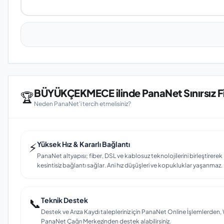
BÜYÜKÇEKMECE ilinde PanaNet Sınırsız Fib
🏆
Neden PanaNet'i tercih etmelisiniz?
⚡
Yüksek Hız & Kararlı Bağlantı
PanaNet altyapısı; fiber, DSL ve kablosuz teknolojilerini birleştirer
kesintisiz bağlantı sağlar. Ani hız düşüşleri ve kopukluklar yaşanmaz.
📞
Teknik Destek
Destek ve Arıza Kaydı talepleriniz için PanaNet Online İşlemlerd
PanaNet Çağrı Merkezinden destek alabilirsiniz.