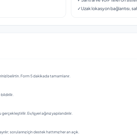
✓
Uzak lokasyon bağlantısı, sah
nizi belirtin. Form 5 dakikada tamamlanır.
ldirilir.
ekleştirilir. Ev/işyeri ağınız yapılandırılır.
rılır; sorularınız için destek hattımız her an açık.