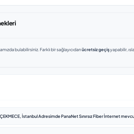
nekleri
amızda bulabilirsiniz. Farklı bir sağlayıcıdan
ücretsiz geçiş
yapabilir, ı
EKMECE, İstanbul Adresimde PanaNet Sınırsız Fiber İnternet mevc