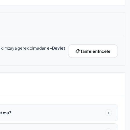
slak imzaya gerek olmadan
e-Devlet
📋 Tarifeleri İncele
ut mu?
+