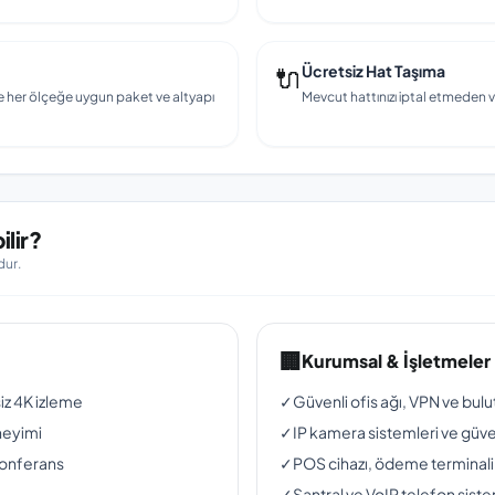
🔌
Ücretsiz Hat Taşıma
e her ölçeğe uygun paket ve altyapı
Mevcut hattınızı iptal etmeden v
lir?
dur.
🏢
Kurumsal & İşletmeler
siz 4K izleme
✓
Güvenli ofis ağı, VPN ve bul
neyimi
✓
IP kamera sistemleri ve güven
konferans
✓
POS cihazı, ödeme terminali
✓
Santral ve VoIP telefon siste