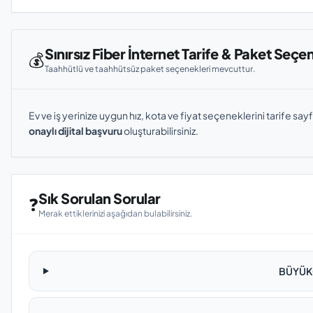
Sınırsız Fiber İnternet Tarife & Paket Seçe
💰
Taahhütlü ve taahhütsüz paket seçenekleri mevcuttur.
Ev ve iş yerinize uygun hız, kota ve fiyat seçeneklerini tarife sayf
onaylı dijital başvuru
oluşturabilirsiniz.
Sık Sorulan Sorular
❓
Merak ettiklerinizi aşağıdan bulabilirsiniz.
BÜYÜKÇ