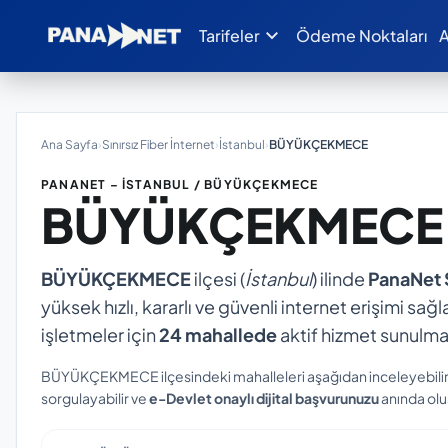
expand_more
Tarifeler
Ödeme Noktaları
A
Ana Sayfa
›
Sınırsız Fiber İnternet
›
İstanbul
›
BÜYÜKÇEKMECE
PANANET – İSTANBUL / BÜYÜKÇEKMECE
BÜYÜKÇEKMEC
BÜYÜKÇEKMECE
ilçesi (
İstanbul
) ilinde
PanaNet S
yüksek hızlı, kararlı ve güvenli internet erişimi sağl
işletmeler için
24 mahallede
aktif hizmet sunulma
BÜYÜKÇEKMECE ilçesindeki mahalleleri aşağıdan inceleyebilir,
sorgulayabilir ve
e-Devlet onaylı dijital başvurunuzu
anında oluş