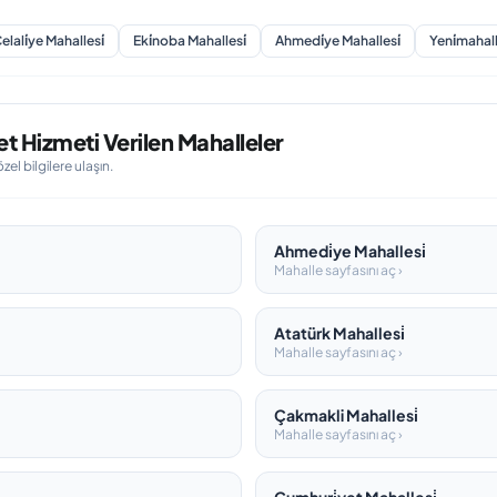
elali̇ye Mahallesi̇
Eki̇noba Mahallesi̇
Ahmedi̇ye Mahallesi̇
Yeni̇mahall
t Hizmeti Verilen Mahalleler
l bilgilere ulaşın.
Ahmedi̇ye Mahallesi̇
Mahalle sayfasını aç ›
Atatürk Mahallesi̇
Mahalle sayfasını aç ›
Çakmakli Mahallesi̇
Mahalle sayfasını aç ›