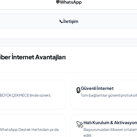
💬
WhatsApp
📞
İletişim
er İnternet Avantajları
🔒
Güvenli İnternet
ek BÜYÜKÇEKMECE ilinde sürekli,
Tüm bağlantılar güvenli protokollerl
🚀
Hızlı Kurulum & Aktivasyon
en, WhatsApp Destek Hattından ya da
Başvurunuzdan itibaren ortalama
edilir.