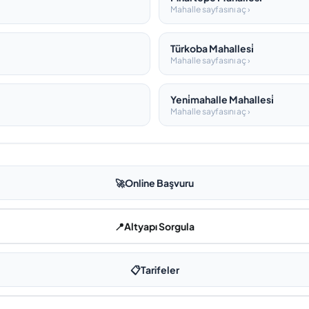
Mahalle sayfasını aç ›
Türkoba Mahallesi̇
Mahalle sayfasını aç ›
Yeni̇mahalle Mahallesi̇
Mahalle sayfasını aç ›
🚀
Online Başvuru
📍
Altyapı Sorgula
📋
Tarifeler