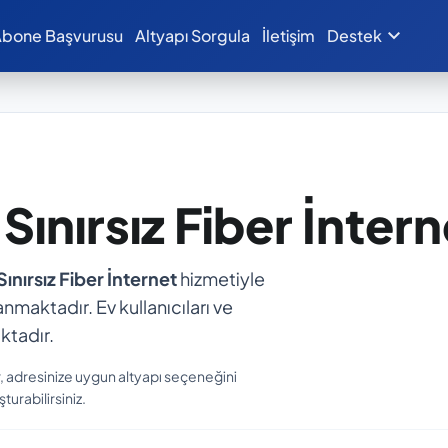
expand_more
bone Başvurusu
Altyapı Sorgula
İletişim
Destek
E
Sınırsız Fiber İnter
ınırsız Fiber İnternet
hizmetiyle
anmaktadır. Ev kullanıcıları ve
ktadır.
 adresinize uygun altyapı seçeneğini
turabilirsiniz.