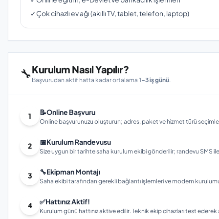
✓
Çok cihazlı ev ağı (akıllı TV, tablet, telefon, laptop)
Kurulum Nasıl Yapılır?
🔧
Başvurudan aktif hatta kadar ortalama
1–3 iş günü
.
📝
Online Başvuru
1
Online başvurunuzu oluşturun; adres, paket ve hizmet türü seçimleri
📅
Kurulum Randevusu
2
Size uygun bir tarihte saha kurulum ekibi gönderilir; randevu SMS ile bi
🔧
Ekipman Montajı
3
Saha ekibi tarafından gerekli bağlantı işlemleri ve modem kurulumu gerç
✅
Hattınız Aktif!
4
Kurulum günü hattınız aktive edilir. Teknik ekip cihazları test ederek ay