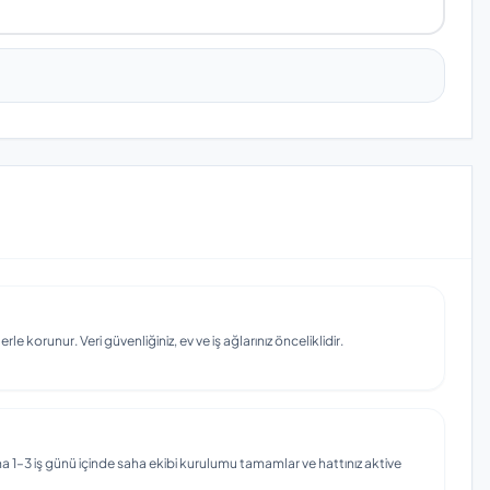
e korunur. Veri güvenliğiniz, ev ve iş ağlarınız önceliklidir.
 1–3 iş günü içinde saha ekibi kurulumu tamamlar ve hattınız aktive