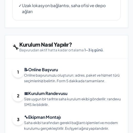
✓
Uzak lokasyon bağlantısı, saha ofisi ve depo
ağları
Kurulum Nasıl Yapılır?
🔧
Başvurudan aktif hatta kadar ortalama
1–3 iş günü
.
📝
Online Başvuru
1
Online başvurunuzu oluşturun; adres, paket ve hizmet türü
seçimlerinizi belirtin. Form 5 dakikada tamamlanır.
📅
Kurulum Randevusu
2
Size uygun bir tarihte saha kurulum ekibi gönderilir; randevu
SMS ile bildirilir.
🔧
Ekipman Montajı
3
Saha ekibi tarafından gerekli bağlantı işlemleri ve modem
kurulumu gerçekleştirilir. Ev/işyeri ağınız yapılandırılır.