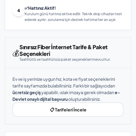
✅
Hattınız Aktif!
4
Kurulum günü hattınız aktive edilir. Teknik ekip cihazları test
ederek ayrılır; sorularınız için destek hattımız her an açık.
Sınırsız Fiber İnternet Tarife & Paket
💰
Seçenekleri
Taahhütlü ve taahhütsüz paket seçenekleri mevcuttur.
Ev ve iş yerinize uygun hız, kota ve fiyat seçeneklerini
tarife sayfamızda bulabilirsiniz. Farklı bir sağlayıcıdan
ücretsiz geçiş
yapabilir, ıslak imzaya gerek olmadan
e-
Devlet onaylı dijital başvuru
oluşturabilirsiniz.
📋 Tarifeleri İncele