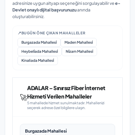
adresinize uygun altyapı seçeneğini sorgulayabilir ve
e-
Devlet onaylı dijital başvurunuzu
anında
oluşturabilirsiniz.
📍
BUGÜN ÖNE ÇIKAN MAHALLELER
Burgazada Mahallesi̇
Maden Mahallesi̇
Heybeli̇ada Mahallesi̇
Ni̇zam Mahallesi̇
Kinaliada Mahallesi̇
ADALAR – Sınırsız Fiber İnternet
🚀
Hizmeti Verilen Mahalleler
5 mahallede hizmet sunulmaktadır. Mahallenizi
seçerek adrese özel bilgilere ulaşın.
Burgazada Mahallesi̇