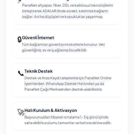
⚡
PanaNet altyapısı; fiber, DSL ve kablosuz teknolojilerini
birleştirerek ADALAR ilinde sürekli, kesintisiz bağlantı
sağlar. Ani hız düşüşleri ve kopukluklar yaşanmaz.
🔒
Güvenli İnternet
Tüm bağlantılar güvenli protokollerle korunur. Veri
güvenliğiniz, ev ve iş ağlarınız önceliklidir.
📞
Teknik Destek
Destek ve Arıza Kaydı talepleriniz için PanaNet Online
İşlemlerden, WhatsApp Destek Hattından ya da
PanaNet Çağrı Merkezinden destek alabilirsiniz.
🚀
Hızlı Kurulum & Aktivasyon
Başvurunuzdan itibaren ortalama 1–3 iş günü içinde
saha ekibi kurulumu tamamlar ve hattınız aktive edilir.