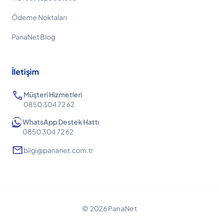
Ödeme Noktaları
PanaNet Blog
İletişim
call
Müşteri Hizmetleri
0850 304 72 62
WhatsApp Destek Hattı
0850 304 72 62
mail
bilgi@pananet.com.tr
© 2026 PanaNet