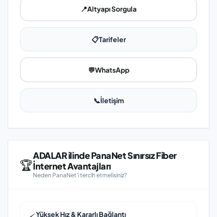
📍
Altyapı Sorgula
📋
Tarifeler
💬
WhatsApp
📞
İletişim
ADALAR ilinde PanaNet Sınırsız Fiber
🏆
İnternet Avantajları
Neden PanaNet'i tercih etmelisiniz?
Yüksek Hız & Kararlı Bağlantı