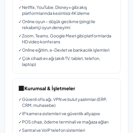
✓
Netflix, YouTube, Disney+ gibi akış
platformlarında kesintisiz 4K izleme
✓
Online oyun – düşük gecikme (ping) ile
rekabetçi oyun deneyimi
✓
Zoom, Teams, Google Meet gibi platformlarda
HD video konferans
✓
Online eğitim, e-Devlet ve bankacılık işlemleri
✓
Çok cihazlı ev ağı (akıllı TV, tablet, telefon,
laptop)
🏢
Kurumsal & İşletmeler
✓
Güvenli ofis ağı, VPN ve bulut yazılımları (ERP,
CRM, muhasebe)
✓
IP kamera sistemleri ve güvenlik altyapısı
✓
POS cihazı, ödeme terminali ve mağaza ağları
✓
Santral ve VoIP telefon sistemleri