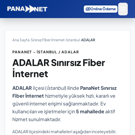
menu
payments
Online Ödeme
Ana Sayfa
›
Sınırsız Fiber İnternet
›
İstanbul
›
ADALAR
PANANET – İSTANBUL / ADALAR
ADALAR
Sınırsız Fiber
İnternet
ADALAR
ilçesi (
İstanbul
) ilinde
PanaNet Sınırsız
Fiber İnternet
hizmetiyle yüksek hızlı, kararlı ve
güvenli internet erişimi sağlanmaktadır. Ev
kullanıcıları ve işletmeler için
5 mahallede
aktif
hizmet sunulmaktadır.
ADALAR ilçesindeki mahalleleri aşağıdan inceleyebilir,