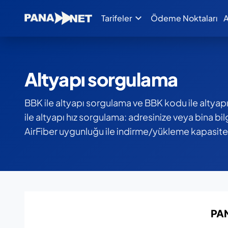
expand_more
Tarifeler
Ödeme Noktaları
A
Altyapı sorgulama
BBK ile altyapı sorgulama ve BBK kodu ile altya
ile altyapı hız sorgulama: adresinize veya bina b
AirFiber uygunluğu ile indirme/yükleme kapasite